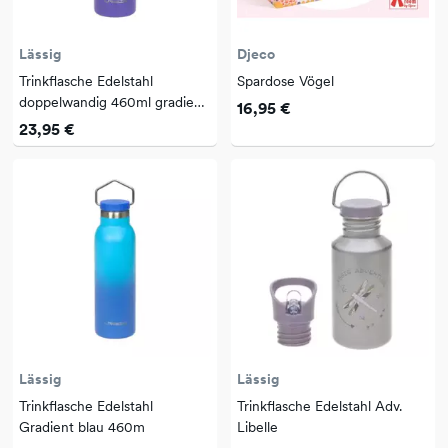
Lässig
Djeco
Trinkflasche Edelstahl
Spardose Vögel
doppelwandig 460ml gradient
16,95 €
purple
23,95 €
Lässig
Lässig
Trinkflasche Edelstahl
Trinkflasche Edelstahl Adv.
Gradient blau 460m
Libelle