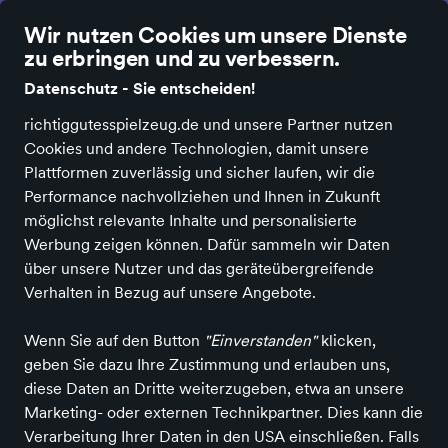
Wir nutzen Cookies um unsere Dienste
zu erbringen und zu verbessern.
Datenschutz - Sie entscheiden!
richtiggutesspielzeug.de und unsere Partner nutzen
Alle Kategorien
Neuheiten
Angebote
Baby & Kleinkind
Spielen
Cookies und andere Technologien, damit unsere
Plattformen zuverlässig und sicher laufen, wir die
Richtig Gutes Spielzeug kaufen
Einrichten &
Performance nachvollziehen und Ihnen in Zukunft
Ausstatten
Nützliches & Schönes für Kinder
möglichst relevante Inhalte und personalisierte
Werbung zeigen können. Dafür sammeln wir Daten
Nützliches & Schönes für
über unsere Nutzer und das geräteübergreifende
Kinder
in KASKADE
Verhalten in Bezug auf unsere Angebote.
Wenn Sie auf den Button
"Einverstanden"
klicken,
ALLE FILTER
geben Sie dazu Ihre Zustimmung und erlauben uns,
diese Daten an Dritte weiterzugeben, etwa an unsere
Marketing- oder externen Technikpartner. Dies kann die
Suchbegriff
Marken
Angebote
Verarbeitung Ihrer Daten in den USA einschließen. Falls