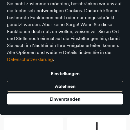
Sie nicht zustimmen möchten, beschränken wir uns auf
31 Produkte
die technisch-notwendigen Cookies. Dadurch können
bestimmte Funktionen nicht oder nur eingeschränkt
genutzt werden. Aber keine Sorge! Wenn Sie diese
Funktionen doch nutzen wollen, weisen wir Sie an Ort
und Stelle noch einmal auf die Einstellungen hin, damit
Sie auch im Nachhinein Ihre Freigabe erteilen können.
Alle Optionen und weitere Details finden Sie in der
Datenschutzerklärung
.
Einstellungen
Ablehnen
Lässig
Lässig
Edelstahl Kinder Trinkflasche
Edelstahl Kinder Trinkflasche
Einverstanden
500 ml - Happy Trails, Frosch
500 ml - Happy Trails, Blume
19,95 €
19,95 €